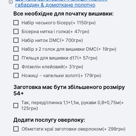
габардин & домоткане полотно
Все необхідне для початку вишивки:
Набір чеського бісеру(+ 1150грн)
Бісерна нитка і голка(+ 47грн)
Набір ниток DMC(+ 700грн)
Набір з 2 голок для вишивки DMC(+ 19грн)
П'яльця для вишивки d17(+ 57грн)
Флізелін клейовий(+ 31грн)
Ножиці - чапельки золоті(+ 179грн)
Заготовка має бути збільшеного розміру
54+
Так, перед/спинка 1,1*1,1м, рукави 0,8*0,75м(+
125грн)
Додати послугу оверлоку:
Обметати краї заготовки оверлоком(+ 299грн)