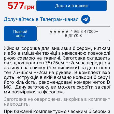
577
грн
Додати в кошик
Долучайтесь в Телеграм-канал
Повний
★★★★★ 4,9/5 З 47000+
опис
ВІДГУКІВ
Жіноча сорочка для вишивки бісером, ниткам
и або в змішаній техніці з нанесеною повноколі
рною схемою на тканині. Заготовка складаєть
ся з дв
ох полотен 75*75
см +-2см на передню ч
астину
і на спинку (без вишивки) та двох поло
тен 75*65см +-2см на рукави
. В комплект вхо
дить інструкція в якій вказано кольори бісеру і
його кількість, рекомендовані номери ниток D
MC. Дану заготовку ви можете скроїти за свої
ми розмірами та фасоном.
Заготовка не оверлочена, викрійка в комплект
не входить.
При бажанні комплектуємо чеським бісером з