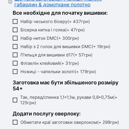
габардин & домоткане полотно
Все необхідне для початку вишивки:
Набір чеського бісеру(+ 437грн)
Бісерна нитка і голка(+ 47грн)
Набір ниток DMC(+ 300грн)
Набір з 2 голок для вишивки DMC(+ 19грн)
П'яльця для вишивки d17(+ 57грн)
Флізелін клейовий(+ 31грн)
Ножиці - чапельки золоті(+ 179грн)
Заготовка має бути збільшеного розміру
54+
Так, перед/спинка 1,1*1,1м, рукави 0,8*0,75м(+
125грн)
Додати послугу оверлоку:
Обметати краї заготовки оверлоком(+ 299грн)