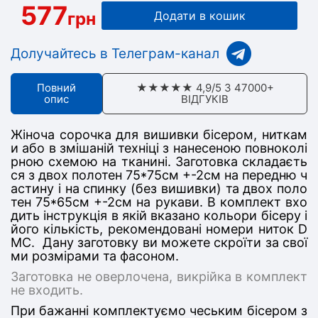
577
грн
Додати в кошик
Долучайтесь в Телеграм-канал
Повний
★★★★★ 4,9/5 З 47000+
опис
ВІДГУКІВ
Жіноча сорочка для вишивки бісером, ниткам
и або в змішаній техніці з нанесеною повноколі
рною схемою на тканині. Заготовка складаєть
ся з дв
ох полотен 75*75
см +-2см на передню ч
астину
і на спинку (без вишивки) та двох поло
тен 75*65см +-2см на рукави
. В комплект вхо
дить інструкція в якій вказано кольори бісеру і
його кількість, рекомендовані номери ниток D
MC. Дану заготовку ви можете скроїти за свої
ми розмірами та фасоном.
Заготовка не оверлочена, викрійка в комплект
не входить.
При бажанні комплектуємо чеським бісером з