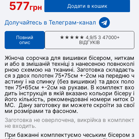
577
грн
Додати в кошик
Долучайтесь в Телеграм-канал
Повний
★★★★★ 4,9/5 З 47000+
опис
ВІДГУКІВ
Жіноча сорочка для вишивки бісером, ниткам
и або в змішаній техніці з нанесеною повноколі
рною схемою на тканині. Заготовка складаєть
ся з двох полотен 75*75см +-2см на передню ч
астину і на спинку (без вишивки) та двох поло
тен 75*65см +-2см на рукави. В комплект вхо
дить інструкція в якій вказано кольори бісеру і
його кількість, рекомендовані номери ниток D
MC. Дану заготовку ви можете скроїти за свої
ми розмірами та фасоном.
Заготовка не оверлочена, викрійка в комплект
не входить.
При бажанні комплектуємо чеським бісером з