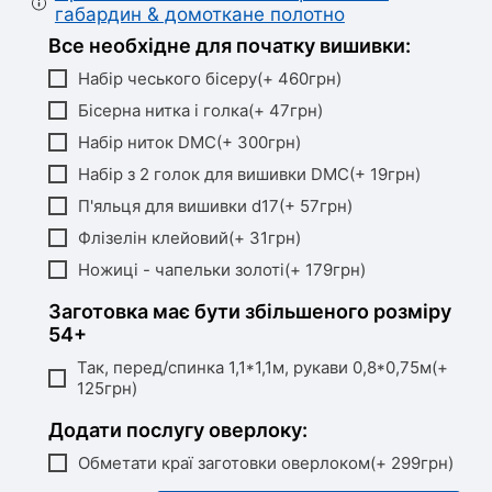
габардин & домоткане полотно
Все необхідне для початку вишивки:
Набір чеського бісеру(+ 460грн)
Бісерна нитка і голка(+ 47грн)
Набір ниток DMC(+ 300грн)
Набір з 2 голок для вишивки DMC(+ 19грн)
П'яльця для вишивки d17(+ 57грн)
Флізелін клейовий(+ 31грн)
Ножиці - чапельки золоті(+ 179грн)
Заготовка має бути збільшеного розміру
54+
Так, перед/спинка 1,1*1,1м, рукави 0,8*0,75м(+
125грн)
Додати послугу оверлоку:
Обметати краї заготовки оверлоком(+ 299грн)