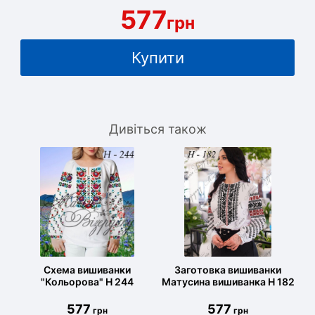
577
грн
Купити
Дивіться також
Схема вишиванки
Заготовка вишиванки
"Кольорова" Н 244
Матусина вишиванка Н 182
577
577
грн
грн