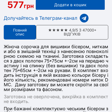
577
грн
Додати в кошик
Долучайтесь в Телеграм-канал
Повний
★★★★★ 4,9/5 З 47000+
опис
ВІДГУКІВ
Жіноча сорочка для вишивки бісером, ниткам
и або в змішаній техніці з нанесеною повноколі
рною схемою на тканині. Заготовка складаєть
ся з двох полотен 75*75см +-2см на передню ч
астину і на спинку (без вишивки) та двох поло
тен 75*65см +-2см на рукави. В комплект вхо
дить інструкція в якій вказано кольори бісеру і
його кількість, рекомендовані номери ниток D
MC. Дану заготовку ви можете скроїти за свої
ми розмірами та фасоном.
Заготовка не оверлочена, викрійка в комплект
не входить.
При бажанні комплектуємо чеським бісером з