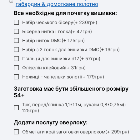
габардин & домоткане полотно
Все необхідне для початку вишивки:
Набір чеського бісеру(+ 230грн)
Бісерна нитка і голка(+ 47грн)
Набір ниток DMC(+ 175грн)
Набір з 2 голок для вишивки DMC(+ 19грн)
П'яльця для вишивки d17(+ 57грн)
Флізелін клейовий(+ 31грн)
Ножиці - чапельки золоті(+ 179грн)
Заготовка має бути збільшеного розміру
54+
Так, перед/спинка 1,1*1,1м, рукави 0,8*0,75м(+
125грн)
Додати послугу оверлоку:
Обметати краї заготовки оверлоком(+ 299грн)