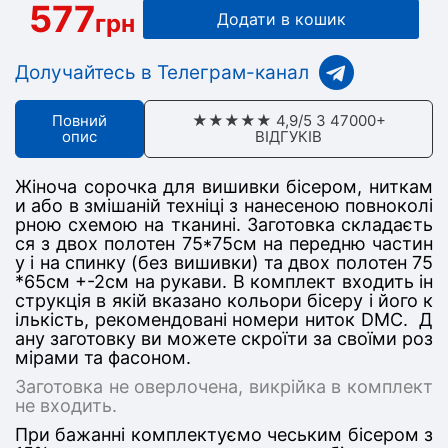
577
грн
Додати в кошик
Долучайтесь в Телеграм-канал
Повний
★★★★★ 4,9/5 З 47000+
опис
ВІДГУКІВ
Жіноча сорочка для вишивки бісером, ниткам
и або в змішаній техніці з нанесеною повноколі
рною схемою на тканині. Заготовка складаєть
ся з дв
ох полотен 75*75
см на передню частин
у
і на спинку (без вишивки) та двох полотен 75
*65см +-2см на рукави
. В комплект входить ін
струкція в якій вказано кольори бісеру і його к
ількість, рекомендовані номери ниток DMC. Д
ану заготовку ви можете скроїти за своїми роз
мірами та фасоном.
Заготовка не оверлочена, викрійка в комплект
не входить.
При бажанні комплектуємо чеським бісером з