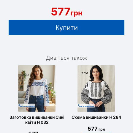
577
грн
Купити
Дивіться також
Заготовка вишиванки Сині
Схема вишиванки Н 284
квіти Н 032
577
грн