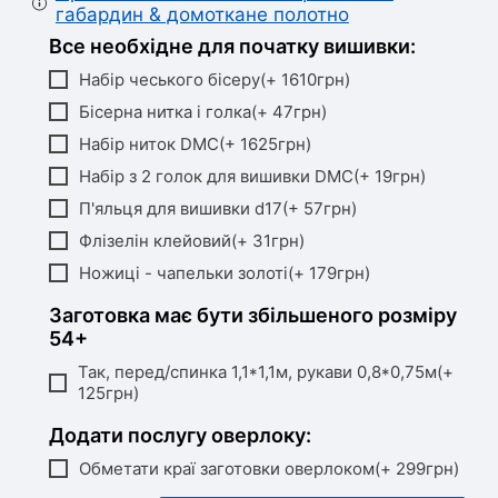
габардин & домоткане полотно
Все необхідне для початку вишивки:
Набір чеського бісеру(+ 1610грн)
Бісерна нитка і голка(+ 47грн)
Набір ниток DMC(+ 1625грн)
Набір з 2 голок для вишивки DMC(+ 19грн)
П'яльця для вишивки d17(+ 57грн)
Флізелін клейовий(+ 31грн)
Ножиці - чапельки золоті(+ 179грн)
Заготовка має бути збільшеного розміру
54+
Так, перед/спинка 1,1*1,1м, рукави 0,8*0,75м(+
125грн)
Додати послугу оверлоку:
Обметати краї заготовки оверлоком(+ 299грн)