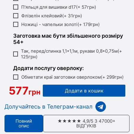
П'яльця для вишивки d17(+ 57грн)
Флізелін клейовий(+ 31грн)
Ножиці - чапельки золоті(+ 179грн)
Заготовка має бути збільшеного розміру
54+
Так, перед/спинка 1,1*1,1м, рукави 0,8*0,75м(+
125грн)
Додати послугу оверлоку:
Обметати краї заготовки оверлоком(+ 299грн)
577
грн
Додати в кошик
Долучайтесь в Телеграм-канал
Повний
★★★★★ 4,9/5 З 47000+
опис
ВІДГУКІВ