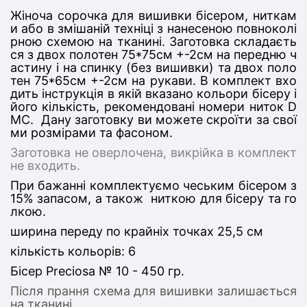
Жіноча сорочка для вишивки бісером, ниткам
и або в змішаній техніці з нанесеною повноколі
рною схемою на тканині. Заготовка складаєть
ся з дв
ох полотен 75*75
см +-2см на передню ч
астину
і на спинку (без вишивки) та двох поло
тен 75*65см +-2см на рукави
. В комплект вхо
дить інструкція в якій вказано кольори бісеру і
його кількість, рекомендовані номери ниток D
MC. Дану заготовку ви можете скроїти за свої
ми розмірами та фасоном.
Заготовка не оверлочена, викрійка в комплект
не входить.
При бажанні комплектуємо чеським бісером з
15% запасом, а також ниткою для бісеру та го
лкою.
ширина переду по крайніх точках 25,5
см
кількість кольорів: 6
Бісер Preciosa № 10 - 450 гр.
Після прання схема для вишивки залишається
на тканині.