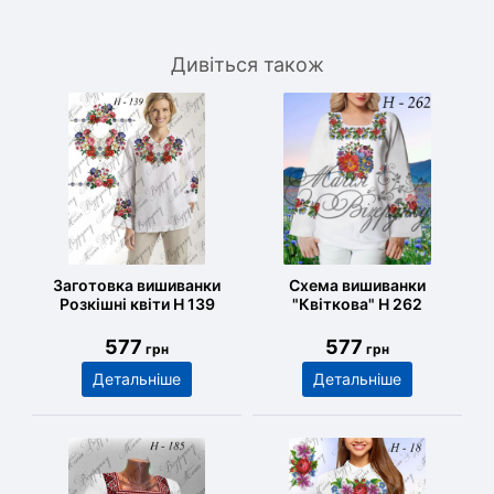
Дивіться також
Заготовка вишиванки
Схема вишиванки
Розкішні квіти Н 139
"Квіткова" Н 262
577
577
грн
грн
Детальніше
Детальніше