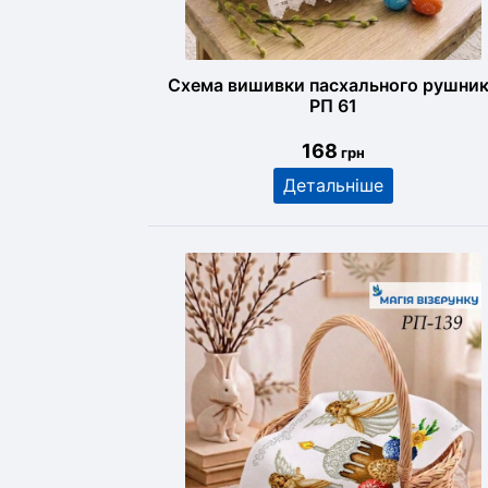
Схема вишивки пасхального рушни
РП 61
168
грн
Детальніше