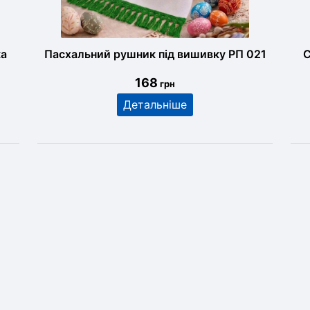
ка
Пасхальний рушник під вишивку РП 021
С
168
грн
Детальніше