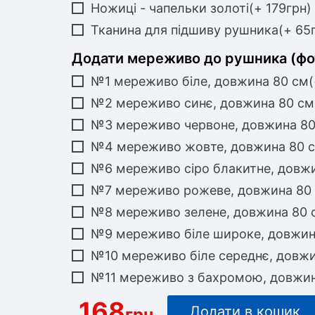
Ножиці - чапельки золоті(+ 179грн)
Тканина для підшиву рушника(+ 65
Додати мереживо до рушника (фо
№1 мереживо біле, довжина 80 см(
№2 мереживо синє, довжина 80 см
№3 мереживо червоне, довжина 80
№4 мереживо жовте, довжина 80 с
№6 мереживо сіро блакитне, довжи
№7 мереживо рожеве, довжина 80 
№8 мереживо зелене, довжина 80 с
№9 мереживо біле широке, довжина
№10 мереживо біле середнє, довжи
№11 мереживо з бахромою, довжин
168
Додати в кошик
грн