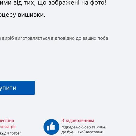
ими від тих, що зображені на фото!
роцесу вишивки.
 виріб виготовляється відповідно до ваших поба
упити
есійна
З задоволенням
ультація
підберемо бісер та нитки
до будь-якої заготовки
вжди готові