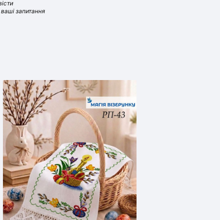
вісти
і ваші запитання