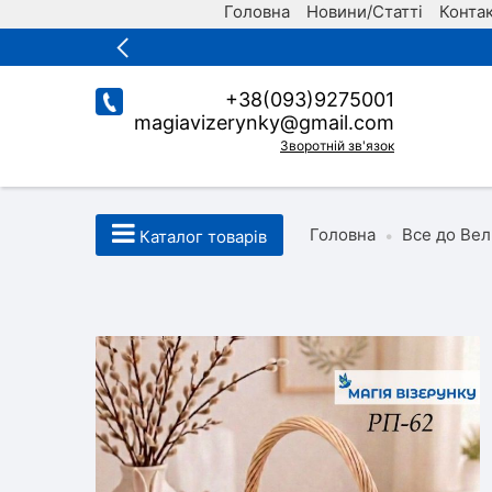
Головна
Новини/Статті
Конта
+38(093)9275001
magiavizerynky@gmail.com
Зворотній зв'язок
Головна
Все до Вел
•
Каталог товарів