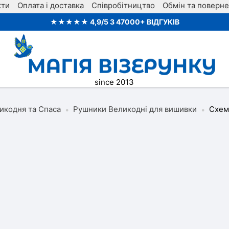
кти
Оплата і доставка
Співробітництво
Обмін та поверн
★★★★★ 4,9/5 З 47000+ ВІДГУКІВ
since 2013
икодня та Спаса
Рушники Великодні для вишивки
Схем
•
•