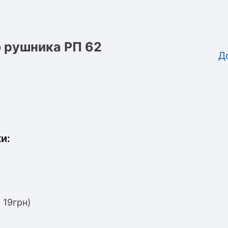
 рушника РП 62
Д
и:
 19грн)