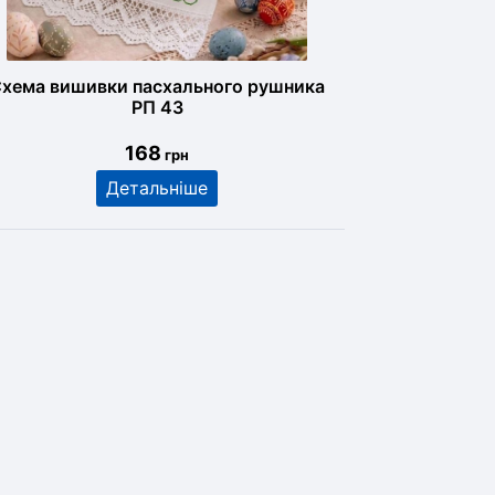
хема вишивки пасхального рушника
РП 43
168
грн
Детальніше