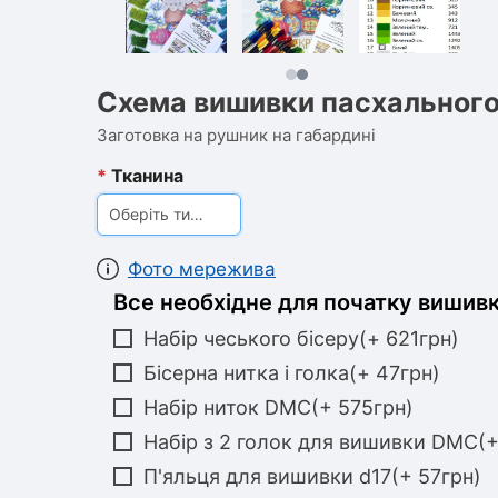
Схема вишивки пасхального
Заготовка на рушник на габардині
*
Тканина
Оберіть тип тканини
Фото мережива
Все необхідне для початку вишивк
Набір чеського бісеру(+ 621грн)
Бісерна нитка і голка(+ 47грн)
Набір ниток DMC(+ 575грн)
Набір з 2 голок для вишивки DMC(+
П'яльця для вишивки d17(+ 57грн)