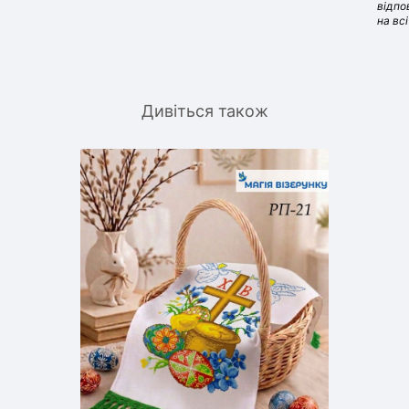
відпо
на вс
Дивіться також