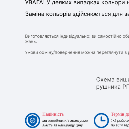
УВАГА! У деяких випадках кольори н
Заміна кольорів здійснюється для з
Виготовляється індивідуально: ви самостійно об
жань.
Умови обміну/повернення можна переглянути в 
Схема виши
рушника РП
Надійність
Термін д
ми виробники і гарантуємо
1-2 робочи
якість та найкращу ціну
по всій те