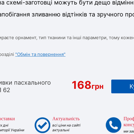
а схемі-заготовці можуть бути дещо відмінн
апобігання зливанню відтінків та зручного п
ираєте орнамент, тип тканини та інші параметри, тому кожен
розділі
"Обмін та повернення"
168
вки пасхального
грн
К
 62
оставки
Актуальність
Проф
конс
х дні
всі ціни на сайті
риторії України
актуальні
ми за