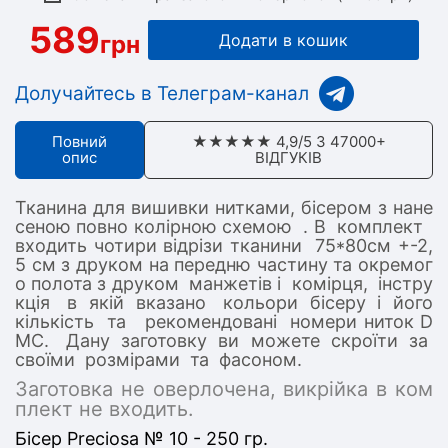
589
грн
Додати в кошик
Долучайтесь в Телеграм-канал
Повний
★★★★★ 4,9/5 З 47000+
опис
ВІДГУКІВ
Тканина для вишивки нитками, бісером з нане
сеною повно колірною схемою . В комплект
входить чотири відрізи тканини 75*80см +-2,
5 см з друком на передню частину та окремог
о полота з друком манжетів і комірця, інстру
кція в якій вказано кольори бісеру і його
кількість та рекомендовані номери ниток D
MC. Дану заготовку ви можете скроїти за
своїми розмірами та фасоном.
Заготовка не оверлочена, викрійка в ком
плект не входить.
Бісер Preciosa № 10 - 250 гр.