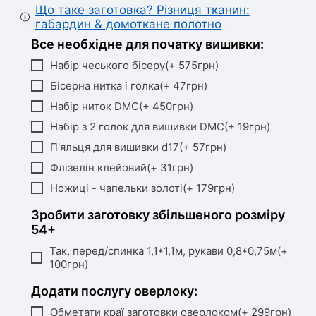
Що таке заготовка? Різниця тканин:
габардин & домоткане полотно
Все необхідне для початку вишивки:
Набір чеського бісеру(+ 575грн)
Бісерна нитка і голка(+ 47грн)
Набір ниток DMC(+ 450грн)
Набір з 2 голок для вишивки DMC(+ 19грн)
П'яльця для вишивки d17(+ 57грн)
Флізелін клейовий(+ 31грн)
Ножиці - чапельки золоті(+ 179грн)
Зробити заготовку збільшеного розміру
54+
Так, перед/спинка 1,1*1,1м, рукави 0,8*0,75м(+
100грн)
Додати послугу оверлоку:
Обметати краї заготовки оверлоком(+ 299грн)