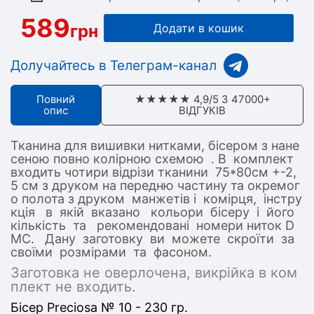
589
грн
Додати в кошик
Долучайтесь в Телеграм-канал
Повний
★★★★★ 4,9/5 З 47000+
опис
ВІДГУКІВ
Тканина для вишивки нитками, бісером з нане
сеною повно колірною схемою . В комплект
входить чотири відрізи тканини 75*80см +-2,
5 см з друком на передню частину та окремог
о полота з друком манжетів і комірця, інстру
кція в якій вказано кольори бісеру і його
кількість та рекомендовані номери ниток D
MC. Дану заготовку ви можете скроїти за
своїми розмірами та фасоном.
Заготовка не оверлочена, викрійка в ком
плект не входить.
Бісер Preciosa № 10 - 230 гр.