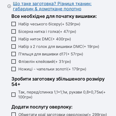
Що таке заготовка? Різниця тканин:
габардин & домоткане полотно
Все необхідне для початку вишивки:
Набір чеського бісеру(+ 529грн)
Бісерна нитка і голка(+ 47грн)
Набір ниток DMC(+ 400грн)
Набір з 2 голок для вишивки DMC(+ 19грн)
П'яльця для вишивки d17(+ 57грн)
Флізелін клейовий(+ 31грн)
Ножиці - чапельки золоті(+ 179грн)
Зробити заготовку збільшеного розміру
54+
Так, перед/спинка 1,1*1,1м, рукави 0,8*0,75м(+
100грн)
Додати послугу оверлоку:
Обметати краї заготовки оверлоком(+ 299грн)